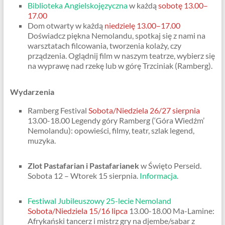
Biblioteka Angielskojęzyczna
w każdą
sobotę 13.00–
17.00
Dom otwarty w każdą
niedzielę 13.00–17.00
Doświadcz piękna Nemolandu, spotkaj się z nami na
warsztatach filcowania, tworzenia kolaży, czy
prządzenia. Oglądnij film w naszym teatrze, wybierz się
na wyprawę nad rzekę lub w górę Trzciniak (Ramberg).
Wydarzenia
Ramberg Festival
Sobota/Niedziela 26/27 sierpnia
13.00-18.00 Legendy góry Ramberg (‘Góra Wiedźm’
Nemolandu): opowieści, filmy, teatr, szlak legend,
muzyka.
Zlot Pastafarian i Pastafarianek
w Święto Perseid.
Sobota 12 – Wtorek 15 sierpnia.
Informacja
.
Festiwal Jubileuszowy 25-lecie Nemoland
Sobota/Niedziela 15/16 lipca
13.00-18.00 Ma-Lamine:
Afrykański tancerz i mistrz gry na djembe/sabar z