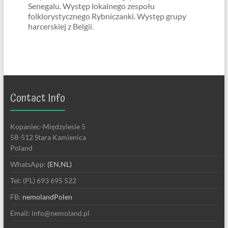
Senegalu. Występ lokalnego zespołu
folklorystycznego Rybniczanki. Występ grupy
harcerskiej z Belgii
.
Contact Info
Kopaniec-Międzylesie 5
58-512 Stara Kamienica
Poland
WhatsApp:
(EN,NL)
Tel: (PL) 693 695 522
FB:
nemolandPolen
Email: info@nemoland.pl