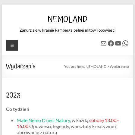
Skip
to
NEMOLAND
content
Zanurz się w krainie Ramberga pełnej mitów i opowieści
Mail
Facebook
YouTube
WhatsApp
Menu
Wydarzenia
You are here:
NEMOLAND
>
Wydarzenia
2023
Co tydzień
Małe Nemo Dzieci Natury
, w każdą
sobotę 13.00–
16.00
Opowieści, legendy, warsztaty kreatywne i
obcowanie z naturą